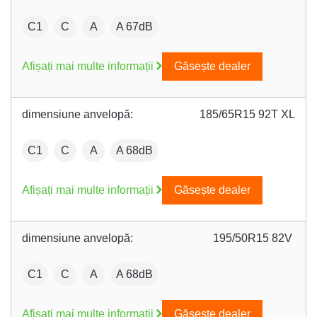
:
Fuel efficiency:
Wet grip:
:
C1
C
A
A 67dB
Afișați mai multe informații
Găsește dealer
dimensiune anvelopă:
185/65R15 92T XL
:
Fuel efficiency:
Wet grip:
:
C1
C
A
A 68dB
Afișați mai multe informații
Găsește dealer
dimensiune anvelopă:
195/50R15 82V
:
Fuel efficiency:
Wet grip:
:
C1
C
A
A 68dB
Afișați mai multe informații
Găsește dealer