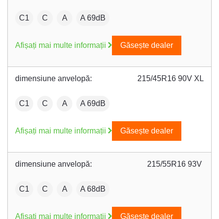
:
Fuel efficiency:
Wet grip:
:
C1
C
A
A 69dB
Afișați mai multe informații
Găsește dealer
dimensiune anvelopă:
215/45R16 90V XL
:
Fuel efficiency:
Wet grip:
:
C1
C
A
A 69dB
Afișați mai multe informații
Găsește dealer
dimensiune anvelopă:
215/55R16 93V
:
Fuel efficiency:
Wet grip:
:
C1
C
A
A 68dB
Afișați mai multe informații
Găsește dealer