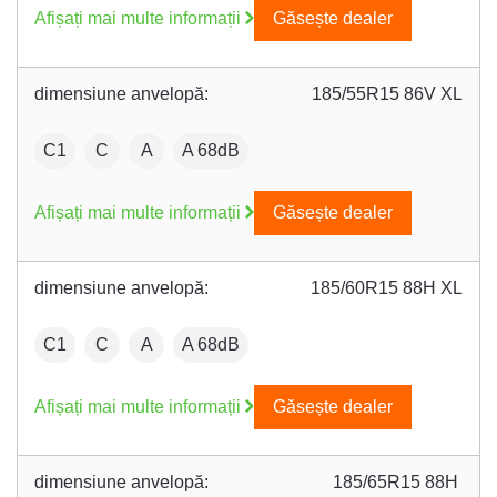
Afișați mai multe informații
Găsește dealer
dimensiune anvelopă:
185/55R15 86V XL
:
Fuel efficiency:
Wet grip:
:
C1
C
A
A 68dB
Afișați mai multe informații
Găsește dealer
dimensiune anvelopă:
185/60R15 88H XL
:
Fuel efficiency:
Wet grip:
:
C1
C
A
A 68dB
Afișați mai multe informații
Găsește dealer
dimensiune anvelopă:
185/65R15 88H