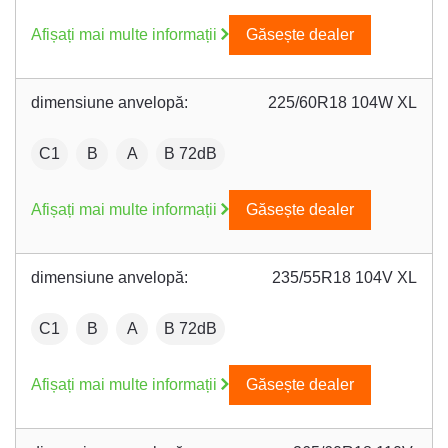
Afișați mai multe informații
Găsește dealer
dimensiune anvelopă:
225/60R18 104W XL
:
Fuel efficiency:
Wet grip:
:
C1
B
A
B 72dB
Afișați mai multe informații
Găsește dealer
dimensiune anvelopă:
235/55R18 104V XL
:
Fuel efficiency:
Wet grip:
:
C1
B
A
B 72dB
Afișați mai multe informații
Găsește dealer