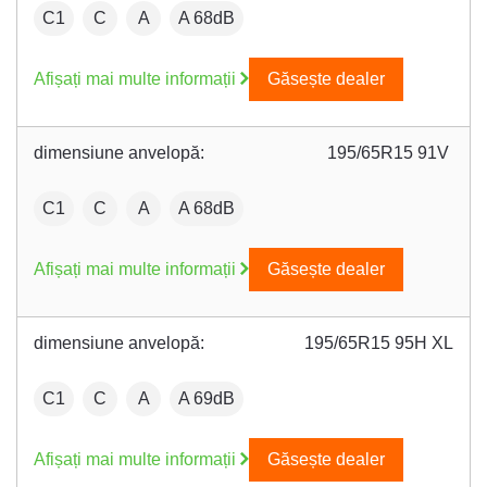
:
Fuel efficiency:
Wet grip:
:
C1
C
A
A 68dB
Afișați mai multe informații
Găsește dealer
dimensiune anvelopă:
195/65R15 91V
:
Fuel efficiency:
Wet grip:
:
C1
C
A
A 68dB
Afișați mai multe informații
Găsește dealer
dimensiune anvelopă:
195/65R15 95H XL
:
Fuel efficiency:
Wet grip:
:
C1
C
A
A 69dB
Afișați mai multe informații
Găsește dealer