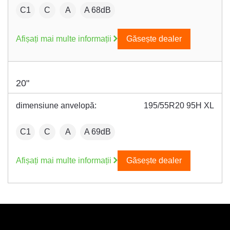
:
Fuel efficiency:
Wet grip:
:
C1
C
A
A 68dB
Afișați mai multe informații
Găsește dealer
20"
dimensiune anvelopă:
195/55R20 95H XL
:
Fuel efficiency:
Wet grip:
:
C1
C
A
A 69dB
Afișați mai multe informații
Găsește dealer