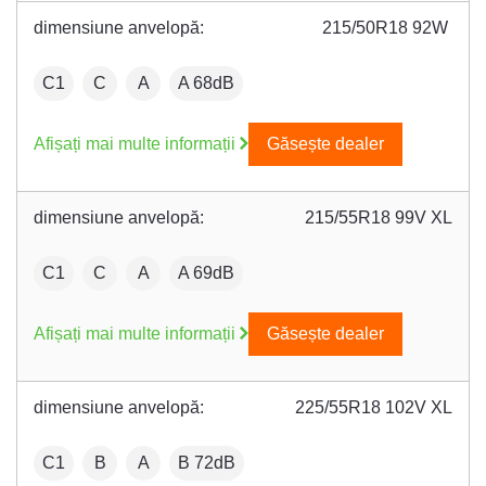
dimensiune anvelopă:
215/50R18 92W
:
Fuel efficiency:
Wet grip:
:
C1
C
A
A 68dB
Afișați mai multe informații
Găsește dealer
dimensiune anvelopă:
215/55R18 99V XL
:
Fuel efficiency:
Wet grip:
:
C1
C
A
A 69dB
Afișați mai multe informații
Găsește dealer
dimensiune anvelopă:
225/55R18 102V XL
:
Fuel efficiency:
Wet grip:
:
C1
B
A
B 72dB