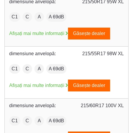
dimensiune anvelopă:
215/50R17 95W XL
:
Fuel efficiency:
Wet grip:
:
C1
C
A
A 69dB
Afișați mai multe informații
Găsește dealer
dimensiune anvelopă:
215/55R17 98W XL
:
Fuel efficiency:
Wet grip:
:
C1
C
A
A 69dB
Afișați mai multe informații
Găsește dealer
dimensiune anvelopă:
215/60R17 100V XL
:
Fuel efficiency:
Wet grip:
:
C1
C
A
A 69dB