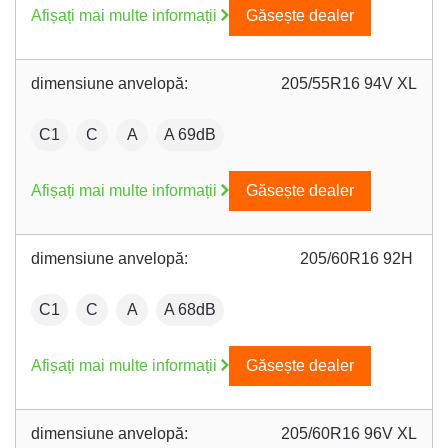
Afișați mai multe informații
Găsește dealer
dimensiune anvelopă:
205/55R16 94V XL
:
Fuel efficiency:
Wet grip:
:
C1
C
A
A 69dB
Afișați mai multe informații
Găsește dealer
dimensiune anvelopă:
205/60R16 92H
:
Fuel efficiency:
Wet grip:
:
C1
C
A
A 68dB
Afișați mai multe informații
Găsește dealer
dimensiune anvelopă:
205/60R16 96V XL