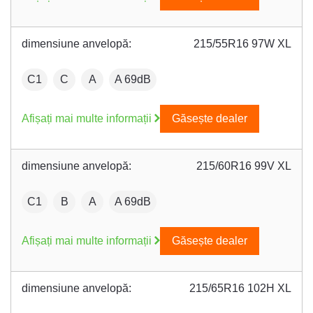
dimensiune anvelopă:
215/55R16 97W XL
:
Fuel efficiency:
Wet grip:
:
C1
C
A
A 69dB
Afișați mai multe informații
Găsește dealer
dimensiune anvelopă:
215/60R16 99V XL
:
Fuel efficiency:
Wet grip:
:
C1
B
A
A 69dB
Afișați mai multe informații
Găsește dealer
dimensiune anvelopă:
215/65R16 102H XL