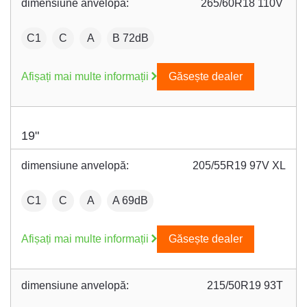
dimensiune anvelopă:
265/60R18 110V
:
Fuel efficiency:
Wet grip:
:
C1
C
A
B 72dB
Afișați mai multe informații
Găsește dealer
19"
dimensiune anvelopă:
205/55R19 97V XL
:
Fuel efficiency:
Wet grip:
:
C1
C
A
A 69dB
Afișați mai multe informații
Găsește dealer
dimensiune anvelopă:
215/50R19 93T