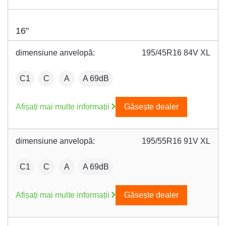
16"
dimensiune anvelopă:
195/45R16 84V XL
:
Fuel efficiency:
Wet grip:
:
C1
C
A
A 69dB
Afișați mai multe informații
Găsește dealer
dimensiune anvelopă:
195/55R16 91V XL
:
Fuel efficiency:
Wet grip:
:
C1
C
A
A 69dB
Afișați mai multe informații
Găsește dealer