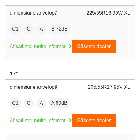
dimensiune anvelopă:
225/55R16 99W XL
:
Fuel efficiency:
Wet grip:
:
C1
C
A
B 72dB
Afișați mai multe informații
Găsește dealer
17"
dimensiune anvelopă:
205/55R17 95V XL
:
Fuel efficiency:
Wet grip:
:
C1
C
A
A 69dB
Afișați mai multe informații
Găsește dealer