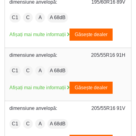
dimensiune anvelopă:
195/60R16 89V
:
Fuel efficiency:
Wet grip:
:
C1
C
A
A 68dB
Afișați mai multe informații
Găsește dealer
dimensiune anvelopă:
205/55R16 91H
:
Fuel efficiency:
Wet grip:
:
C1
C
A
A 68dB
Afișați mai multe informații
Găsește dealer
dimensiune anvelopă:
205/55R16 91V
:
Fuel efficiency:
Wet grip:
:
C1
C
A
A 68dB