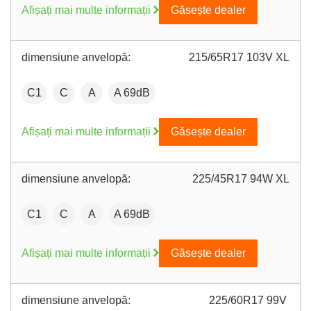
Afișați mai multe informații
Găsește dealer
dimensiune anvelopă:
215/65R17 103V XL
:
Fuel efficiency:
Wet grip:
:
C1
C
A
A 69dB
Afișați mai multe informații
Găsește dealer
dimensiune anvelopă:
225/45R17 94W XL
:
Fuel efficiency:
Wet grip:
:
C1
C
A
A 69dB
Afișați mai multe informații
Găsește dealer
dimensiune anvelopă:
225/60R17 99V