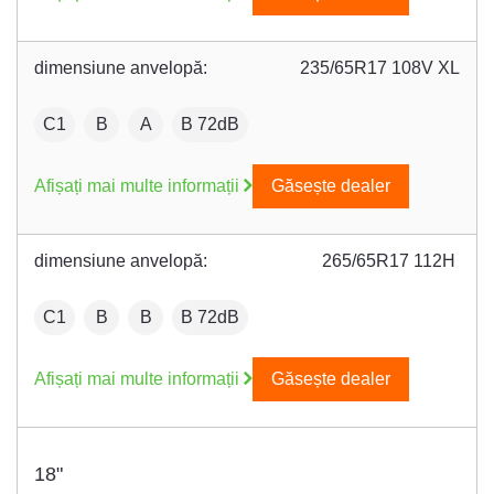
dimensiune anvelopă:
235/65R17 108V XL
:
Fuel efficiency:
Wet grip:
:
C1
B
A
B 72dB
Afișați mai multe informații
Găsește dealer
dimensiune anvelopă:
265/65R17 112H
:
Fuel efficiency:
Wet grip:
:
C1
B
B
B 72dB
Afișați mai multe informații
Găsește dealer
18"