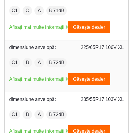
:
Fuel efficiency:
Wet grip:
:
C1
C
A
B 71dB
Afișați mai multe informații
Găsește dealer
dimensiune anvelopă:
225/65R17 106V XL
:
Fuel efficiency:
Wet grip:
:
C1
B
A
B 72dB
Afișați mai multe informații
Găsește dealer
dimensiune anvelopă:
235/55R17 103V XL
:
Fuel efficiency:
Wet grip:
:
C1
B
A
B 72dB
Afișați mai multe informații
Găsește dealer