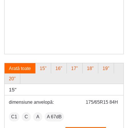
Arată toate
15"
16"
17"
18"
19"
20"
15"
dimensiune anvelopă:
175/65R15 84H
:
Fuel efficiency:
Wet grip:
:
C1
C
A
A 67dB