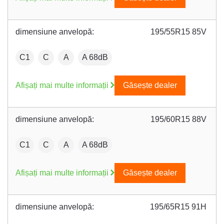
dimensiune anvelopă:
195/55R15 85V
:
Fuel efficiency:
Wet grip:
:
C1
C
A
A 68dB
Afișați mai multe informații
Găsește dealer
dimensiune anvelopă:
195/60R15 88V
:
Fuel efficiency:
Wet grip:
:
C1
C
A
A 68dB
Afișați mai multe informații
Găsește dealer
dimensiune anvelopă:
195/65R15 91H