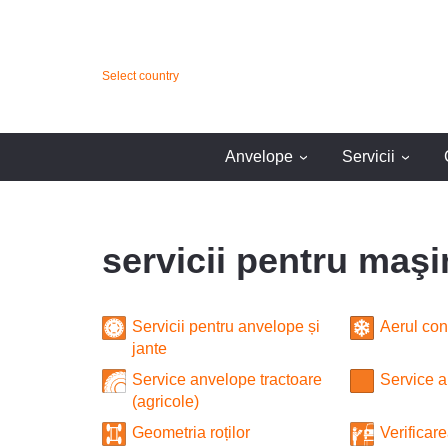
Select country
Anvelope
Servicii
›
›
servicii pentru maşi
Servicii pentru anvelope și
Aerul con
jante
Service anvelope tractoare
Service 
(agricole)
Geometria roților
Verificare