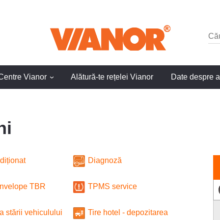
Centre Vianor
Alătură-te rețelei Vianor
Date despre 
›
ni
diționat
Diagnoză
anvelope TBR
TPMS service
a stării vehiculului
Tire hotel - depozitarea