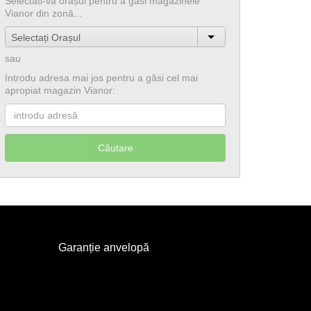
Selectati-vă orașul pentru a găsi magazinele
Vianor din zonă...
Selectați Orașul
sau
Introdu adresa mai jos pentru a găsi cel mai
apropiat magazin Vianor:
Garanție anvelopă