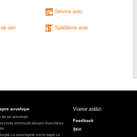
Service auto
de ulei
Spălătorie auto
spre anvelope
Vianor astăzi
e de pe anvelope
Feedback
recente informații despre învechirea
lor
Știri
âmplă cu anvelopele vechi după ce