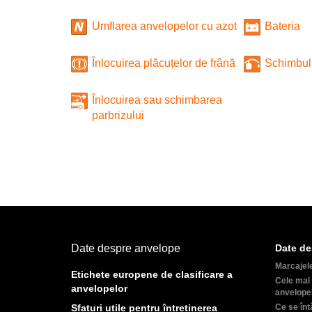
Umflarea anvelopelor cu azot
Bateria
Înlocuirea plăcuțelor de frână
Schimbul 
Înlocuirea sau schimbarea
parbrizului
Date despre anvelope
Date de
Marcajel
Etichete europene de clasificare a
Cele mai 
anvelopelor
anvelope
Sfaturi utile pentru întreținerea
Ce se înt