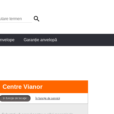
anvelope
Garanție anvelopă
Centre Vianor
In funcţie de locaţie
în funcție de servicii