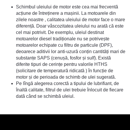
Schimbul uleiului de motor este cea mai frecventă
acțiune de întreținere a mașinii. La motoarele din
zilele noastre , calitatea uleiului de motor face o mare
diferență. Doar vâscozitatea uleiului nu arată că este
cel mai potrivit. De exemplu, uleiul destinat
motoarelor diesel tradiționale nu se potrivește
motoarelor echipate cu filtru de particule (DPF),
deoarece aditivii lor anti-uzură conțin cantități mari de
substanțe SAPS (cenușă, fosfor și sulf). Există
diferite tipuri de cerințe pentru valorile HTHS
(solicitare de temperatură ridicată ) în funcție de
motor și de perioada de schimb de ulei sugerată.
Pe lîngă alegerea corectă a tipului de lubrifiant, de
înaltă calitate, filtrul de ulei trebuie înlocuit de fiecare
dată când se schimbă uleiul.