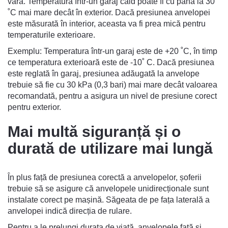
vară. Temperatura într-un garaj cald poate fi cu până la 30
˚C mai mare decât în exterior. Dacă presiunea anvelopei
este măsurată în interior, aceasta va fi prea mică pentru
temperaturile exterioare.
Exemplu: Temperatura într-un garaj este de +20 ˚C, în timp
ce temperatura exterioară este de -10˚ C. Dacă presiunea
este reglată în garaj, presiunea adăugată la anvelope
trebuie să fie cu 30 kPa (0,3 bari) mai mare decât valoarea
recomandată, pentru a asigura un nivel de presiune corect
pentru exterior.
Mai multă siguranță și o
durată de utilizare mai lungă
În plus față de presiunea corectă a anvelopelor, șoferii
trebuie să se asigure că anvelopele unidirecționale sunt
instalate corect pe mașină. Săgeata de pe fața laterală a
anvelopei indică direcția de rulare.
Pentru a le prelungi durata de viață, anvelopele față și