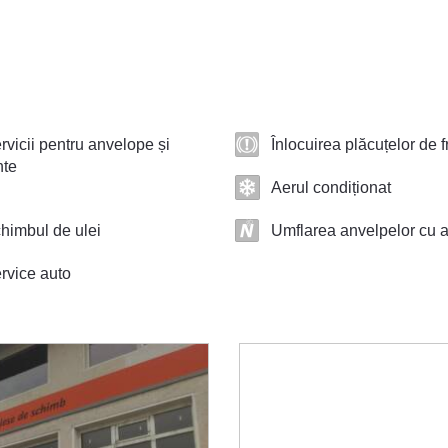
rvicii pentru anvelope și
Înlocuirea plăcuțelor de 
nte
Aerul condiționat
himbul de ulei
Umflarea anvelpelor cu a
rvice auto