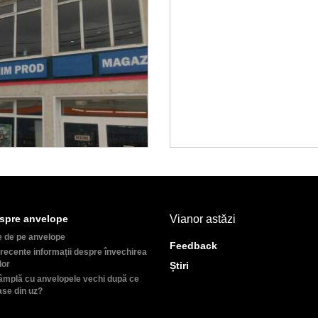
spre anvelope
Vianor astăzi
e de pe anvelope
Feedback
recente informații despre învechirea
lor
Știri
âmplă cu anvelopele vechi după ce
ase din uz?