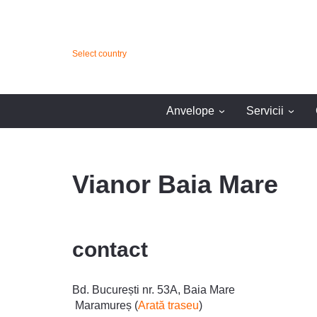
Select country
Anvelope
Servicii
›
›
Vianor Baia Mare
contact
Bd. București nr. 53A, Baia Mare
Maramureș (
Arată traseu
)