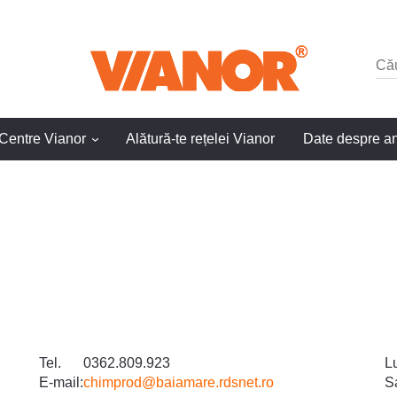
Centre Vianor
Alătură-te rețelei Vianor
Date despre a
›
Tel.
0362.809.923
Lu
E-mail:
chimprod@baiamare.rdsnet.ro
S