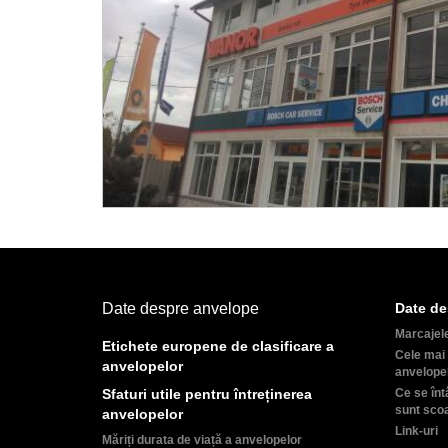
Date despre anvelope
Date de
Marcajel
Etichete europene de clasificare a
Cele mai 
anvelopelor
anvelope
Sfaturi utile pentru întreținerea
Ce se înt
sunt sco
anvelopelor
Link-uri
Măriți durata de viață a anvelopelor