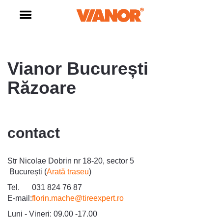
Vianor București
Răzoare
contact
Str Nicolae Dobrin nr 18-20, sector 5
București (
Arată traseu
)
Tel.
031 824 76 87
E-mail:
florin.mache@tireexpert.ro
Luni - Vineri: 09.00 -17.00