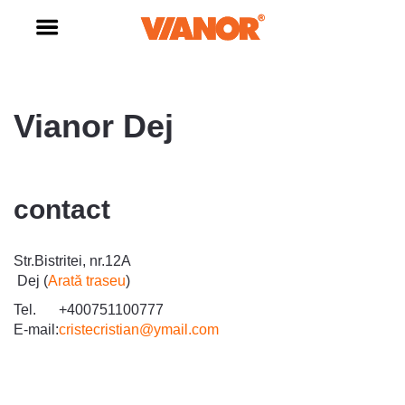
Vianor Dej
contact
Str.Bistritei, nr.12A
Dej (
Arată traseu
)
Tel.
+400751100777
E-mail:
cristecristian@ymail.com