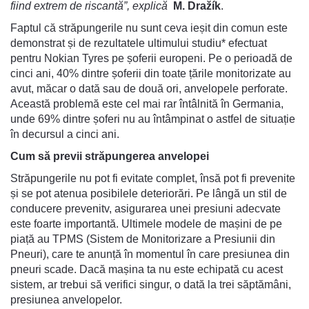
fiind extrem de riscantă”, explică
M. Dražík
.
Faptul că străpungerile nu sunt ceva ieșit din comun este
demonstrat și de rezultatele ultimului studiu* efectuat
pentru Nokian Tyres pe șoferii europeni. Pe o perioadă de
cinci ani, 40% dintre șoferii din toate țările monitorizate au
avut, măcar o dată sau de două ori, anvelopele perforate.
Această problemă este cel mai rar întâlnită în Germania,
unde 69% dintre șoferi nu au întâmpinat o astfel de situație
în decursul a cinci ani.
Cum să previi străpungerea anvelopei
Străpungerile nu pot fi evitate complet, însă pot fi prevenite
și se pot atenua posibilele deteriorări. Pe lângă un stil de
conducere prevenitv, asigurarea unei presiuni adecvate
este foarte importantă. Ultimele modele de mașini de pe
piață au TPMS (Sistem de Monitorizare a Presiunii din
Pneuri), care te anunță în momentul în care presiunea din
pneuri scade. Dacă mașina ta nu este echipată cu acest
sistem, ar trebui să verifici singur, o dată la trei săptămâni,
presiunea anvelopelor.