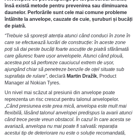
însă există metode pentru prevenirea sau diminuarea
daunelor. Perforările sunt cele mai comune probleme
întâlnite la anvelope, cauzate de cuie, șuruburi și bucăți
de piatră.
“Trebuie să sporești atenția atunci când conduci în zone în
care se efectuează lucrări de construcție: în aceste zone
poți să dai peste bucăți foarte ascuțite de piatră sfărâmată
care găuresc foare ușor anvelopele. Atunci când plouă,
acestea pot să perforeze cauciucul extrem de ușor,
ajungând chiar să penetreze benzile de oțel situate sub
suprafața de rulare”,
declară
Martin Dražík
, Product
Manager al Nokian Tyres.
Un nivel mai scăzut al presiunii din anvelope poate
reprezenta un risc crescut pentru talonul anvelopelor.
„
Când presiunea este prea mică, anvelopa este mult mai
flexibilă, lăsând talonul anvelopei predispus la avarii atunci
când trece peste vreun obstacol. În cazul în care acesta se
avariază, anvelopa nu mai poate fi salvată: reparația
acestui tip de deteriorare nu este o soluție recomandată,