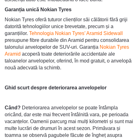
Garanția unică Nokian Tyres
Nokian Tyres oferă tuturor clienților săi călătorii fără griji
datorită tehnologiilor unice brevetate, precum și a
garanțiilor.
Tehnologia Nokian Tyres’ Aramid Sidewall
presupune fibre durabile din Aramid pentru consolidarea
talonului anvelopelor de SUV-uri. Garanția
Nokian Tyres
Aramid
acoperă toate deteriorările accidentale ale
taloanelor anvelopelor, oferind, în mod gratuit, o anvelopă
nouă adecvată la schimb.
Ghid scurt despre deteriorarea anvelopelor
Când?
Deteriorarea anvelopelor se poate întâmpla
oricând, dar este mai frecvent întâlnită vara, pe perioada
vacanțelor. Oamenii parcurg mai mulți kilometri și sunt mai
multe lucrări de drumuri în acest sezon. Primăvara și
toamna se observă pagubele făcute de îngheț asupra