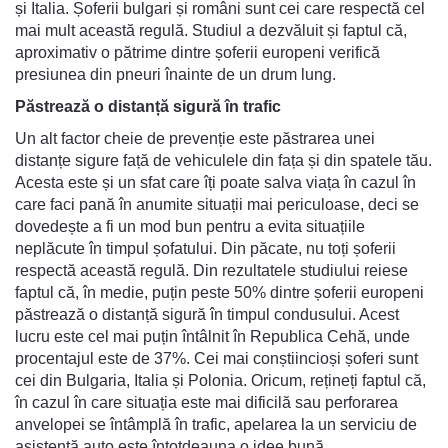
și Italia. Șoferii bulgari și români sunt cei care respectă cel
mai mult această regulă. Studiul a dezvăluit și faptul că,
aproximativ o pătrime dintre șoferii europeni verifică
presiunea din pneuri înainte de un drum lung.
Păstrează o distanță sigură în trafic
Un alt factor cheie de prevenție este păstrarea unei
distanțe sigure față de vehiculele din fața și din spatele tău.
Acesta este și un sfat care îți poate salva viața în cazul în
care faci pană în anumite situații mai periculoase, deci se
dovedește a fi un mod bun pentru a evita situațiile
neplăcute în timpul șofatului. Din păcate, nu toți șoferii
respectă această regulă. Din rezultatele studiului reiese
faptul că, în medie, puțin peste 50% dintre șoferii europeni
păstrează o distanță sigură în timpul condusului. Acest
lucru este cel mai puțin întâlnit în Republica Cehă, unde
procentajul este de 37%. Cei mai conștiincioși șoferi sunt
cei din Bulgaria, Italia și Polonia. Oricum, rețineți faptul că,
în cazul în care situația este mai dificilă sau perforarea
anvelopei se întâmplă în trafic, apelarea la un serviciu de
asistență auto este întotdeauna o idee bună.