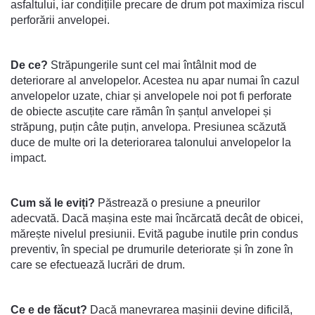
asfaltului, iar condițiile precare de drum pot maximiza riscul
perforării anvelopei.
De ce?
Străpungerile sunt cel mai întâlnit mod de
deteriorare al anvelopelor. Acestea nu apar numai în cazul
anvelopelor uzate, chiar și anvelopele noi pot fi perforate
de obiecte ascuțite care rămân în șanțul anvelopei și
străpung, puțin câte puțin, anvelopa. Presiunea scăzută
duce de multe ori la deteriorarea talonului anvelopelor la
impact.
Cum să le eviți?
Păstrează o presiune a pneurilor
adecvată. Dacă mașina este mai încărcată decât de obicei,
mărește nivelul presiunii. Evită pagube inutile prin condus
preventiv, în special pe drumurile deteriorate și în zone în
care se efectuează lucrări de drum.
Ce e de făcut?
Dacă manevrarea mașinii devine dificilă,