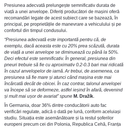
Presiunea adecvată prelungește semnificativ durata de
viață a unei anvelope. Diferiți producători de mașini oferă
recomandări legate de acest subiect care se bazează, în
principal, pe proprietățile de manevrare a vehiculului și pe
confortul din timpul condusului.
“Presiunea adecvată este importantă pentru că, de
exemplu, dacă aceasta este cu 20% prea scăzută, durata
de viață a unei anvelope se diminuează cu până la 50%.
Deci efectul este semnificativ. În general, presiunea din
pneuri trebuie să fie cu aproximativ 0.2-0.3 bari mai ridicată
în cazul anvelopelor de iarnă. Ar trebui, de asemenea, ca
presiunea să fie mare și atunci când mașina este mai
încărcată decât de obicei. În caz contrar, talonul anvelopei
va începe să se deformeze, astfel ieșind în afară, devenind
și mult mai ușor de avariat” spune
M. Dražík
.
În Germania, doar 36% dintre conducătorii auto fac
verificări regulate, adică o dată pe lună, conform aceluiași
studiu. Situația este asemănătoare și la restul șoferilor
europeni precum cei din Polonia, Republica Cehă, Franța