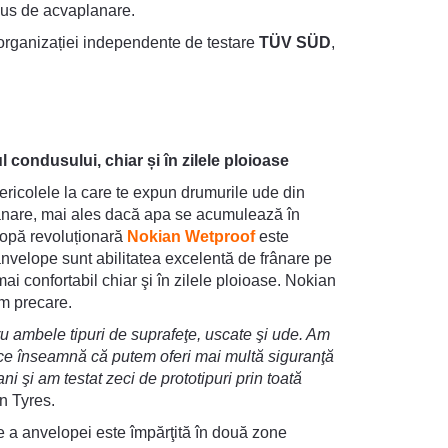
dus de acvaplanare.
 organizației independente de testare
TÜV SÜD
,
 condusului, chiar și în zilele ploioase
pericolele la care te expun drumurile ude din
planare, mai ales dacă apa se acumulează în
lopă revoluționară
Nokian Wetproof
este
anvelope sunt abilitatea excelentă de frânare pe
i confortabil chiar şi în zilele ploioase. Nokian
um precare.
u ambele tipuri de suprafeţe, uscate şi ude. Am
 ce înseamnă că putem oferi mai multă siguranţă
i şi am testat zeci de prototipuri prin toată
n Tyres.
e a anvelopei este împărţită în două zone