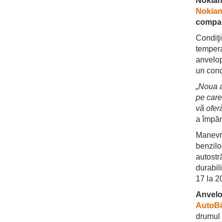
Nokian
Nokian
compara
Condiţii
tempera
anvelop
un condu
„Noua a
pe care
vă oferă
a împărt
Manevra
benzilor
autostr
durabil
17 la 2
Anvelo
AutoBi
drumul 