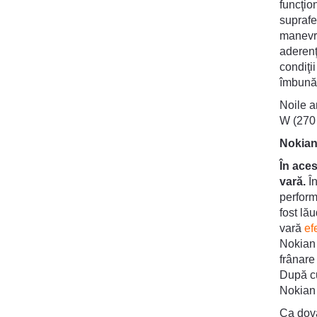
funcţio
suprafe
manevra
aderenţ
condiţi
îmbunăt
Noile a
W (270 
Nokian
În ace
vară.
În
perform
fost lă
vară
ef
Nokian 
frânare
După cu
Nokian 
Ca dova