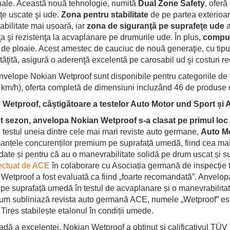
nale. Această nouă tehnologie, numită
Dual Zone Safety
, ofer
ţe uscate şi ude.
Zona pentru stabilitate
de pe partea exterioar
bilitate mai ușoară, iar
zona de siguranţă pe suprafeţe ude
a
a şi rezistenţa la acvaplanare pe drumurile ude. În plus,
compus
i de ploaie. Acest amestec de cauciuc de nouă generaţie, cu tipuri
ăţită, asigură o aderenţă excelentă pe carosabil ud şi costuri r
nvelope Nokian Wetproof sunt disponibile pentru categoriile de 
km/h), oferta completă de dimensiuni incluzând 46 de produse c
 Wetproof, câștigătoare a testelor Auto Motor und Sport și
st sezon, anvelopa Nokian Wetproof s-a clasat pe primul loc
 testul uneia dintre cele mai mari reviste auto germane,
Auto M
anțele concurenților premium pe suprafață umedă, fiind cea mai
udate și pentru că au o manevrabilitate solidă pe drum uscat și su
ectuat de ACE
în colaborare cu Asociația germană de inspecție
Wetproof a fost evaluată ca fiind „foarte recomandată”. Anvelopa
 pe suprafață umedă în testul de acvaplanare și o manevrabilita
m subliniază revista auto germană ACE, numele „Wetproof” este
Tires stabilește etalonul în condiții umede.
dă a excelenței, Nokian Wetproof a obținut și calificativul TÜV T