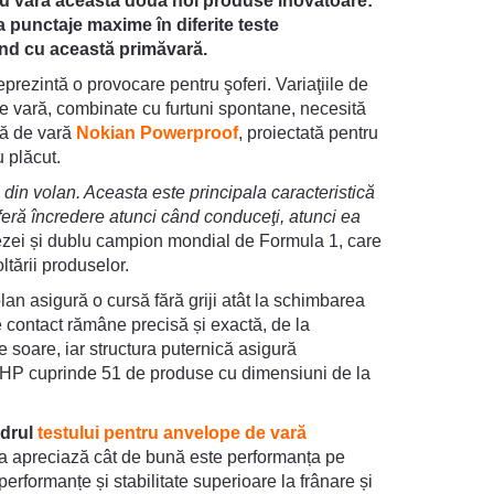
ru vara aceasta două noi produse inovatoare:
 punctaje maxime în diferite teste
pând cu această primăvară.
reprezintă o provocare pentru şoferi. Variaţiile de
de vară, combinate cu furtuni spontane, necesită
pă de vară
Nokian Powerproof
, proiectată pentru
u plăcut.
din volan. Aceasta este principala caracteristică
feră încredere atunci când conduceţi, atunci ea
itezei și dublu campion mondial de Formula 1, care
oltării produselor.
olan asigură o cursă fără griji atât la schimbarea
de contact rămâne precisă și exactă, de la
e soare, iar structura puternică asigură
UHP cuprinde 51 de produse cu dimensiuni de la
adrul
testului pentru anvelope de vară
a apreciază cât de bună este performanța pe
erformanțe și stabilitate superioare la frânare și