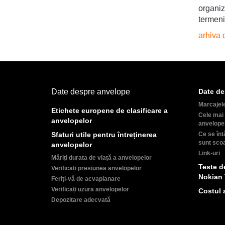
organiz
termeni
arhiva d
Date despre anvelope
Date de
Marcajel
Etichete europene de clasificare a
Cele mai 
anvelopelor
anvelope
Sfaturi utile pentru întreținerea
Ce se înt
sunt sco
anvelopelor
Link-uri
Măriți durata de viață a anvelopelor
Teste d
Verificați presiunea anvelopelor
Nokian 
Feriți-vă de acvaplanare
Verificați uzura anvelopelor
Costul 
Depozitare adecvată