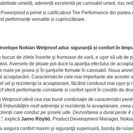
bilitate umedă, aderență excelentă pe carosabil umed, risc re
Powerproof a primit și calificativul Tire Performance din partea
d performanțe versatile și cuprinzătoare.
nvelope Nokian Wetproof aduc siguranță și confort în timpul
 bucuri de zilele însorite şi frumoase de vară, e uşor să uiți de 
loii. Aversele de ploaie pot duce la apariţia efectului de acva
te mare pe şosea şi în şanţurile formate în carosabil. Noua anve
l acvaplanării. Caracteristicile cele mai importante ale acestei 
il ud şi rezistenţa la acvaplanare, făcând condusul mai uşor şi ma
f oferă performanțe constante și confort sporit în condiții de dr
 Wetproof oferă cea mai bună combinaţie de caracteristici pentr
să îmbunătăţim mult aderenţa și rezistența la acvaplanare, ceea
clienţii care conduc pe şosele ude. Dezvoltarea a durat peste 4 an
”
, explică
Jarno Röytiö
, Product Development Manager, Nokia
a asigura confort maxim şi siguranţă superioară, banda de rular