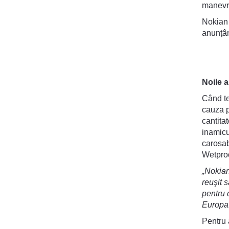
manevra
Nokian 
anunțân
Noile a
Când te
cauza p
cantita
inamicu
carosab
Wetproo
„Nokian
reuşit 
pentru 
Europa.
Pentru 