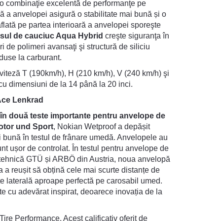
ă o combinaţie excelentă de performanţe pe
ă a anvelopei asigură o stabilitate mai bună și o
flată pe partea interioară a anvelopei sporeşte
ul de cauciuc Aqua Hybrid
creşte siguranţa în
 de polimeri avansaţi şi structură de siliciu
eduse la carburant.
viteză T (190km/h), H (210 km/h), V (240 km/h) şi
u dimensiuni de la 14 până la 20 inci.
 Ace Lenkrad
 în două teste importante pentru anvelope de
otor und Sport
, Nokian Wetproof a depășit
 bună în testul de frânare umedă. Anvelopele au
nt ușor de controlat. În testul pentru anvelope de
 tehnică GTÜ și ARBÖ din Austria, noua anvelopă
 a reușit să obțină cele mai scurte distanțe de
te laterală aproape perfectă pe carosabil umed.
 cu adevărat inspirat, deoarece inovația de la
ire Performance. Acest calificativ oferit de