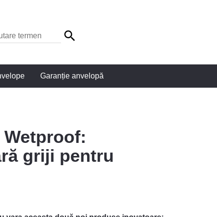
nvelope
Garanție anvelopă
 Wetproof:
ră griji pentru