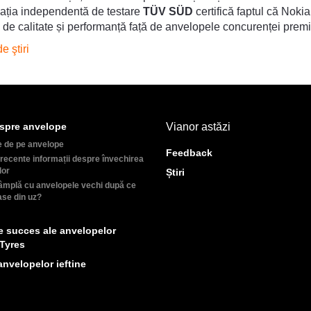
ația independentă de testare
TÜV SÜD
certifică faptul că Noki
 de calitate și performanță față de anvelopele concurenței prem
e ştiri
spre anvelope
Vianor astăzi
e de pe anvelope
Feedback
recente informații despre învechirea
lor
Știri
âmplă cu anvelopele vechi după ce
ase din uz?
e succes ale anvelopelor
Tyres
anvelopelor ieftine