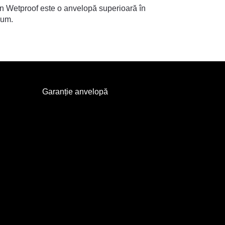
an Wetproof este o anvelopă superioară în
ium.
Garanție anvelopă