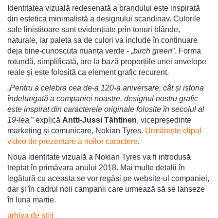
Identitatea vizuală redesenată a brandului este inspirată
din estetica minimalistă a designului scandinav. Culorile
sale liniștitoare sunt evidențiate prin tonuri blânde,
naturale, iar paleta sa de culori va include în continuare
deja bine-cunoscuta nuanța verde - „
birch green
”. Forma
rotundă, simplificată, are la bază proporțiile unei anvelope
reale și este folosită ca element grafic recurent.
„
Pentru a celebra cea de-a 120-a aniversare, cât și istoria
îndelungată a companiei noastre, designul nostru grafic
este inspirat din caracterele originale folosite în secolul al
19-lea,
” explică
Antti-Jussi Tähtinen
, vicepreședinte
marketing și comunicare, Nokian Tyres.
Urmărește clipul
video de prezentare a noilor caractere
.
Noua identitate vizuală a Nokian Tyres va fi introdusă
treptat în primăvara anului 2018. Mai multe detalii în
legătură cu aceasta se vor regăsi pe website-ul companiei,
dar și în cadrul noii campanii care urmează să se lanseze
în luna martie.
arhiva de ştiri