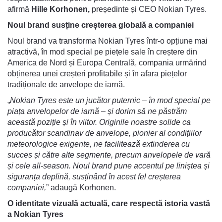
afirmă
Hille Korhonen,
președinte și CEO Nokian Tyres.
Noul brand susține creșterea globală a companiei
Noul brand va transforma Nokian Tyres într-o opțiune mai
atractivă, în mod special pe piețele sale în creștere din
America de Nord și Europa Centrală, compania urmărind
obținerea unei creșteri profitabile și în afara piețelor
tradiționale de anvelope de iarnă.
„
Nokian Tyres este un jucător puternic – în mod special pe
piața anvelopelor de iarnă – și dorim să ne păstrăm
această poziție și în viitor. Originile noastre solide ca
producător scandinav de anvelope, pionier al condițiilor
meteorologice exigente, ne facilitează extinderea cu
succes și către alte segmente, precum anvelopele de vară
și cele all-season. Noul brand pune accentul pe liniștea și
siguranța deplină, susținând în acest fel creșterea
companiei,
” adaugă Korhonen.
O identitate vizuală actuală, care respectă istoria vastă
a Nokian Tyres