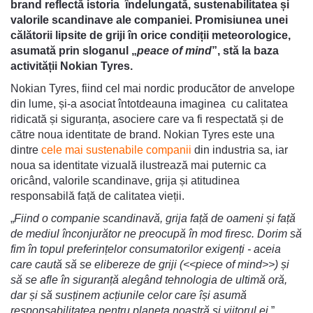
brand reflectă istoria îndelungată, sustenabilitatea și
valorile scandinave ale companiei. Promisiunea unei
călătorii lipsite de griji în orice condiții meteorologice,
asumată prin sloganul „
peace of mind
”, stă la baza
activității Nokian Tyres.
Nokian Tyres, fiind cel mai nordic producător de anvelope
din lume, și-a asociat întotdeauna imaginea cu calitatea
ridicată și siguranța, asociere care va fi respectată și de
către noua identitate de brand. Nokian Tyres este una
dintre
cele mai sustenabile companii
din industria sa, iar
noua sa identitate vizuală ilustrează mai puternic ca
oricând, valorile scandinave, grija și atitudinea
responsabilă față de calitatea vieții.
„
Fiind o companie scandinavă, grija față de oameni și față
de mediul înconjurător ne preocupă în mod firesc. Dorim să
fim în topul preferințelor consumatorilor exigenți - aceia
care caută să se elibereze de griji (<<piece of mind>>) și
să se afle în siguranță alegând tehnologia de ultimă oră,
dar și să susținem acțiunile celor care își asumă
responsabilitatea pentru planeta noastră și viitorul ei,
”